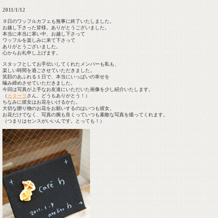
2011/1/12
９日のワッフルカフェも無事に終了いたしました。
お越し下さった皆様。ありがとうございました。
本当に本当に寒い中、お越し下さって
ワッフルを楽しみに来て下さって
ありがとうございました。
心からお礼申し上げます。
スタッフとしてお手伝いしてくれたメンバーも私も、
楽しい時間を過ごさせていただきました。
笑顔のあふれる１日で、本当にいっぱいの幸せを
噛み締めさせていただきました。
今回は写真が上手なお友達にいただいた画像を少し紹介いたします。
（
カターラ
さん、どうもありがとう！）
ちなみに彼女はお花をいけるかた。
大切な贈り物のお花をお願いするのはいつも彼女。
お花だけでなく、写真の腕も良くっていつも素敵な写真を撮ってくれます。
（つまりはセンスがいいんです。とっても！）