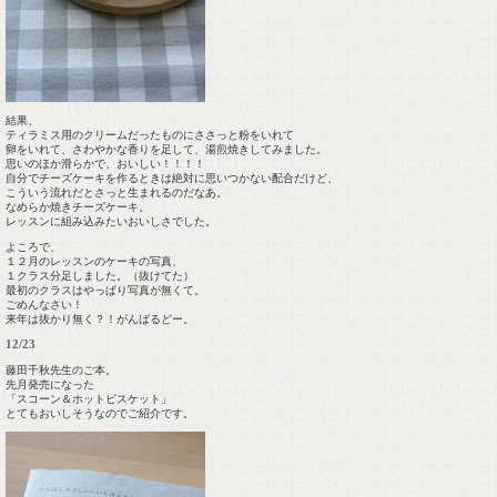
結果、
ティラミス用のクリームだったものにささっと粉をいれて
卵をいれて、さわやかな香りを足して、湯煎焼きしてみました。
思いのほか滑らかで、おいしい！！！！
自分でチーズケーキを作るときは絶対に思いつかない配合だけど、
こういう流れだとさっと生まれるのだなあ。
なめらか焼きチーズケーキ。
レッスンに組み込みたいおいしさでした。
よころで、
１２月のレッスンのケーキの写真、
１クラス分足しました。（抜けてた）
最初のクラスはやっぱり写真が無くて。
ごめんなさい！
来年は抜かり無く？！がんばるどー。
12/23
藤田千秋先生のご本。
先月発売になった
「スコーン＆ホットビスケット」
とてもおいしそうなのでご紹介です。