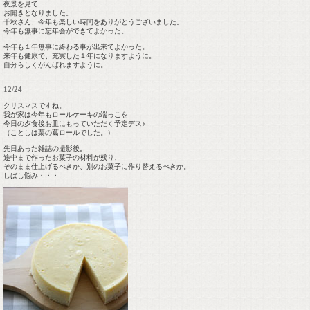
夜景を見て
お開きとなりました。
千秋さん、今年も楽しい時間をありがとうございました。
今年も無事に忘年会ができてよかった。
今年も１年無事に終わる事が出来てよかった。
来年も健康で、充実した１年になりますように。
自分らしくがんばれますように。
12/24
クリスマスですね。
我が家は今年もロールケーキの端っこを
今日の夕食後お皿にもっていただく予定デス♪
（ことしは栗の葛ロールでした。）
先日あった雑誌の撮影後。
途中まで作ったお菓子の材料が残り、
そのまま仕上げるべきか、別のお菓子に作り替えるべきか。
しばし悩み・・・