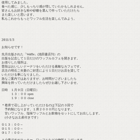
使用してみました。
食べた感じ、少しもっちり感が増していたかもしれません。
皆さんもお好きな粉や砂糖を選んで作っていただけたら
また楽しいと思います。
私もこれからもっとワッフル生活を楽しんでみよう。
2011/1/3
お知らせです！
先月出版された「Waffle」(池田書店刊）の
出版を記念して１日だけのワッフルカフェを開きます。
お借りした場所は、
普段はおいしいドーナツをいただける素敵なカフェです。
店主の明石ご夫妻のご好意により１日だけお店を貸して
いただける事になりました。
急なご案内ではありますが、お時間がございましたら
興味を持っていただけましたらぜひお越し下さいませ。
日時 １月９日（日曜日）
１３：００ open
１９：００ close
＊着席で召し上がっていただけるのは下記の３回で
予約制になります。１席２０００円となります。
甘いワッフル、塩味ワッフルとお飲物をセットにしてお出しします。
(小さなお土産付きです）
①１３：００～
②１５：００～
③１７：００～
＊少量ですがクッキー、ワッフルなどの物販もございます。