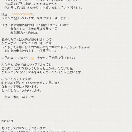
その場でお召し上がりいただけませんが
予約無しでお越しいただけ、お買い物をしていただけます。
場所
「COCO DONUT」
（リンクをはっています。場所ご確認下さいませ。）
住所 東京都港区南青山6-2-2 南青山ホームズ108号
東京メトロ 表参道駅より徒歩７分
表参道駅から約500m
着席のカフェはお席が限られますので
かならずメールにてご予約下さいませ。
（空きがある場合は予約の無い方をご案内できるかもしれませんが
お約束は出来かねます。ご了承下さい）
ご予約はこちらから→
☆
（今からご予約受け付けます♪）
ふらりとお買い物においで下さっても、
ご予約いただいてゆっくりお召し上がりいただいても。
どちらにしてもワッフルを楽しんでいただけたらと思います。
小さなイベントですが、
心を込めて開かせていただきたいと思います。
なるべく丁寧にと思います。
どうぞよろしくお願いします。
主催 本間 節子・求
2011/1/1
あけましておめでとうございます。
皆様にとって健康で実りある１年となりますように・・・・