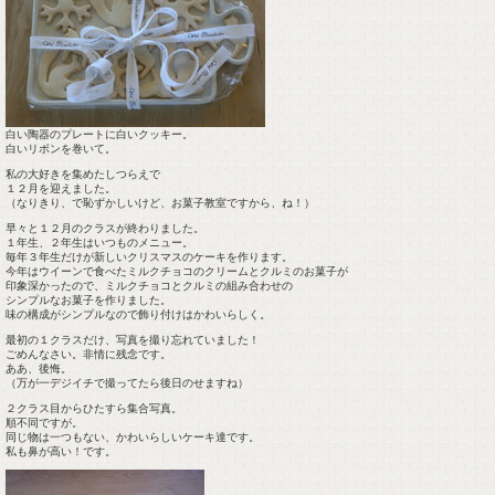
白い陶器のプレートに白いクッキー。
白いリボンを巻いて。
私の大好きを集めたしつらえで
１２月を迎えました。
（なりきり、で恥ずかしいけど、お菓子教室ですから、ね！）
早々と１２月のクラスが終わりました。
１年生、２年生はいつものメニュー。
毎年３年生だけが新しいクリスマスのケーキを作ります。
今年はウイーンで食べたミルクチョコのクリームとクルミのお菓子が
印象深かったので、ミルクチョコとクルミの組み合わせの
シンプルなお菓子を作りました。
味の構成がシンプルなので飾り付けはかわいらしく。
最初の１クラスだけ、写真を撮り忘れていました！
ごめんなさい。非情に残念です。
ああ、後悔。
（万が一デジイチで撮ってたら後日のせますね）
２クラス目からひたすら集合写真。
順不同ですが。
同じ物は一つもない、かわいらしいケーキ達です。
私も鼻が高い！です。