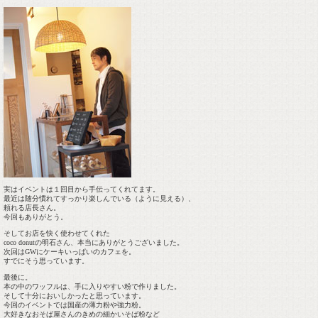
実はイベントは１回目から手伝ってくれてます。
最近は随分慣れてすっかり楽しんでいる（ように見える）、
頼れる店長さん。
今回もありがとう。
そしてお店を快く使わせてくれた
coco donutの明石さん、本当にありがとうございました。
次回はGWにケーキいっぱいのカフェを。
すでにそう思っています。
最後に。
本の中のワッフルは、手に入りやすい粉で作りました。
そして十分においしかったと思っています。
今回のイベントでは国産の薄力粉や強力粉。
大好きなおそば屋さんのきめの細かいそば粉など