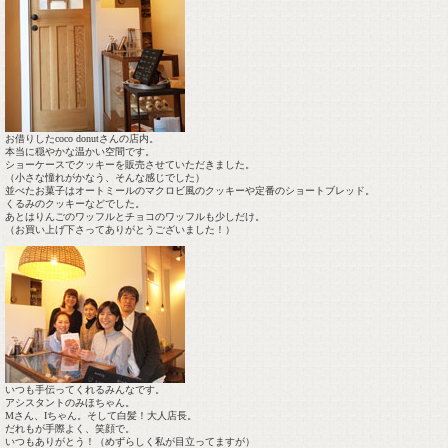
お借りしたcoco donutさんの店内。
本当に穏やかな温かい空間です。
ショーケースでクッキーを販売させていただきました。
（小さな憧れがかなう、そんな感じでした）
並べたお菓子はオートミールのマクロビ風のクッキーや定番のショートブレッド。
くるみのクッキーなどでした。
あとはりんごのワッフルとチョコのワッフルも少しだけ。
（お買い上げ下さってありがとうございました！）
いつも手伝ってくれるみんなです。
アシスタントのみほちゃん。
Mさん、Iちゃん。そして白髪！大人店長。
だれもが手際よく、笑顔で。
いつもありがとう！（めずらしく私が目立ってますが）