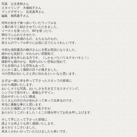
写真 公文美和さん
スタイリング 大畑純子さん
ブックデザイン 吉見真琴さん
編集 相馬素子さん
何年か好きで食べ歩いていたワッフルを
１冊の本でご紹介させていただきました。
イーストを使ったり、BPを使ったり。
卵白でふんわりさせたり。
サクサクの食感のもの、もちもちのもの。
皆さんのワッフル作りにお役に立てたらうれしいです。
今回も池田書店の橋川さんに大変お世話になりました。
穏やかな笑顔で、やわらかい雰囲気で、
素敵な本を作られる方です。（しかもバリバリ＆テキパキと！）
撮影中も穏やかな、気持ちのいい空気が流れて、
でも合宿のような空気もあって。
とにかく楽しく撮影の日々が過ぎました。
その空気がおいしさと共に伝わるといいなと思います。
まずは一緒に本を作って下さったスタッフの皆様に
心から感謝いたします。
おいしそうな写真。おいしさを引き立てるスタイリング。
シンプルで見やすい、素敵なデザイン。
読みやすいレシピに構成。
たくさんの方の力が合わさって本って出来るのです。
本当に素敵な事だと思います。
ただただ感謝しかできない私ですが、
ありがとうございました！とこの場を狩りてお礼を申し上げます。
そして手にとって下さった皆様に
誰よりも何よりも深く感謝いたします。
ありがとうございました。
末永くかわいがっていただけましたら幸いです。