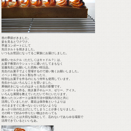
杏の季節がきました。
姿を見るとワクワク。
早速コンポートにして
先日タルトを焼きました。
いつもお世話になってるご家族にお届けしました。
細長いセルクル（ただしくはキャドル？）は、
お菓子教室のラシェットに通いだしてまもなく
近藤先生にお願いした四角い特注品。
先生のお菓子でよく登場するので迷い無くお願いしました。
イベント時にタルト類を作ったり、
特別なお菓子を作るのにもう何年も使用しています。
先生からはいろんなことを習いました。
果物好きになったのはきっと先生の影響です。
コンポートを作る。焼き菓子やムース、ゼリー、アイス。
いろんな展開を教えていただいて今にいたります。
教わったコンポートは保存方法や脱気の方法と共に
活用していましたが、最近は保存食というよりは
そのまますぐに食べないといけないような
あっさり目の仕上げにしてしまうことが多くなりました。
その時々で好みや作りたい物はかわっても
教わったことは大切な知識として、忘れないであらゆる場面で
活用できているといいなあ。