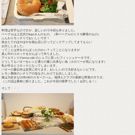
料理は苦手なのですが、楽しいので今回も作りました。
ベーグルは上北沢のkepoさんのもの。（和ベーグルの１０％酵母のもの）
ふんわりモッチリでおいしいです！
焼きたてのほやほやを朝お店に行ってピックアップしてきてもらい
お出ししました。
ってことは何をがんばったのかい？ってことになりますが
真ん中のコロッケをがんばって作りました。
アイルランドのavoca cafe のシェフに習ったフィッシュケーキです。
どうしてもバターをレシピ通りの量に出来ない為（カロリーが気になります）
私が作るとコロッケになってしまいます。
バターの量以外は忠実に作ります。おいしいので大好きなレシピです。
レモン風味のシチリアの塩を少しかけてお出ししました。
後は大好きなGOBARのスモークハム。地球人クラブの新鮮な野菜のサラダ。
（この辺は素材に頼りました。これが今回の限界でした！お許しを！）
そして・・・