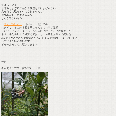
すばらしい！
すばらしすぎる作品が！偶然なのにすばらしい！
見せたくて取っといてくれるなんて
遊び心がありすぎるみんな。
なんか楽しいなあ。
「
はんど＆はあと
」（ベネッセ刊）での
スタイリストの鈴木亜希子ちゃんとのコラボ連載。
「おいしいティータイム」も２年目に続くことになりました。
もう一年たのしくて可愛くておいしいお茶とお菓子の提案を
2人で（カメラさんや編集さんもいて５人で撮影してますので５人で）
していきたいと思います。
どうぞよろしくお願いします！
7/17
今が旬！タワワに実るブルーベリー。