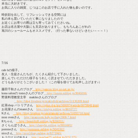
本当に大好きです。
お気に入りの雑貨、じつはこのお店で手に入れた物も多いのです。
時折顔を出して、リフレッシュできる空間には
私の本も置いていただく事になりましたので
お近くにお寄りの際は立ち寄ってみてくださいね。
お店は名古屋や大阪にも支店がありますし、もちろんあこがれの
旭川のショールームもオススメです。（行った事ないけどいきたい～～～！）
7/16
cafe hの様子。
友人・生徒さんたちが、たくさん紹介して下さいました。
楽しんでいただけた様子をうれしく読ませていただきました。
どうもありがとうございました！（この場を借りてお礼申し上げます♪）
藤田千秋さんのブログ
http://pancoo.blog.so-net.ne.jp/
kona salonの tomoさんのブログ
http://tsnote.exblog.jp/9045016/
野菜料理教室主宰 makikoさんのブログ
http://blog.livedoor.jp/makisdish/archives/51130209.html
紅茶shop パトリアさん
http://cplus.if-n.biz/5000974/article/0079848.html
お花屋さんのmamiさん
http://irislyu.exblog.jp/8610727/
Kさん
http://blog.livedoor.jp/oisiidaisuki/archives/51095718.html
mon ovenさん
http://mamoven.holy.jp/diary2008-7.html
Rちゃん
http://beautiful8.exblog.jp/8266311/
さくらんぼうさん
http://cherrybs.exblog.jp/9055002/
pommeさん
http://pommem.exblog.jp/9045362/
nicoさん
http://nico2diary.exblog.jp/8272063/
もうひとりのKさん
http://usachan75.exblog.jp/9211375/