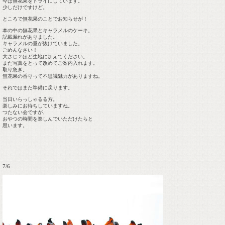
今は無花果をドライにしています。
少しだけですけど。
ところで無花果のことでお知らせが！
本の中の無花果とキャラメルのケーキ。
記載漏れがありました。
キャラメルの量が抜けていました。
ごめんなさい！
大さじ２ほど生地に加えてください。
また写真をとって改めてご案内入れます。
取り急ぎ。
無花果の香りって不思議魅力がありますね。
それではまた準備に戻ります。
当日いらっしゃるる方。
楽しみにお待ちしていますね。
つたない会ですが、
おやつの時間を楽しんでいただけたらと
思います。
7/6