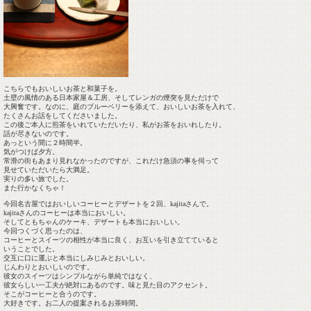
こちらでもおいしいお茶と和菓子を。
土壁の風情のある日本家屋＆工房、そしてレンガの煙突を見ただけで
大興奮です。なのに、庭のブルーベリーを添えて、おいしいお茶を入れて、
たくさんお話をしてくださいました。
この後ご本人に煎茶をいれていただいたり、私がお茶をおいれしたり。
話が尽きないのです。
あっという間に２時間半。
気がつけば夕方。
常滑の街もあまり見れなかったのですが、これだけ急須の事を伺って
見せていただいたら大満足。
実りの多い旅でした。
また行かなくちゃ！
今回名古屋ではおいしいコーヒーとデザートを２回、kajitaさんで。
kajitaさんのコーヒーは本当においしい。
そしてともちゃんのケーキ、デザートも本当においしい。
今回つくづく思ったのは、
コーヒーとスイーツの相性が本当に良く、お互いを引き立てていると
いうことでした。
交互に口に運ぶと本当にしみじみとおいしい。
じんわりとおいしいのです。
彼女のスイーツはシンプルながら単純ではなく、
彼女らしい一工夫が絶対にあるのです。味と見た目のアクセント。
そこがコーヒーと合うのです。
大好きです。お二人の提案されるお茶時間。