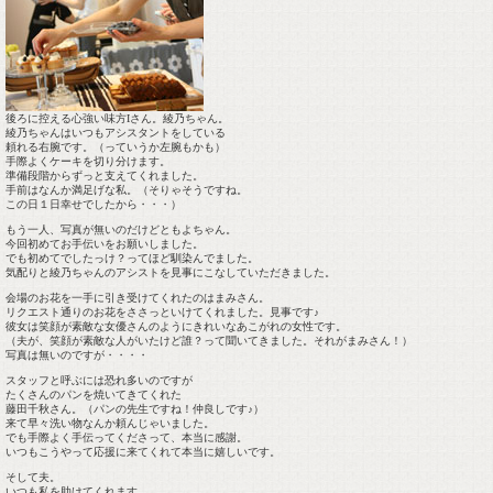
後ろに控える心強い味方Iさん。綾乃ちゃん。
綾乃ちゃんはいつもアシスタントをしている
頼れる右腕です。（っていうか左腕もかも）
手際よくケーキを切り分けます。
準備段階からずっと支えてくれました。
手前はなんか満足げな私。（そりゃそうですね。
この日１日幸せでしたから・・・）
もう一人、写真が無いのだけどともよちゃん。
今回初めてお手伝いをお願いしました。
でも初めてでしたっけ？ってほど馴染んでました。
気配りと綾乃ちゃんのアシストを見事にこなしていただきました。
会場のお花を一手に引き受けてくれたのはまみさん。
リクエスト通りのお花をささっといけてくれました。見事です♪
彼女は笑顔が素敵な女優さんのようにきれいなあこがれの女性です。
（夫が、笑顔が素敵な人がいたけど誰？って聞いてきました。それがまみさん！）
写真は無いのですが・・・・
スタッフと呼ぶには恐れ多いのですが
たくさんのパンを焼いてきてくれた
藤田千秋さん。（パンの先生ですね！仲良しです♪）
来て早々洗い物なんか頼んじゃいました。
でも手際よく手伝ってくださって、本当に感謝。
いつもこうやって応援に来てくれて本当に嬉しいです。
そして夫。
いつも私を助けてくれます。