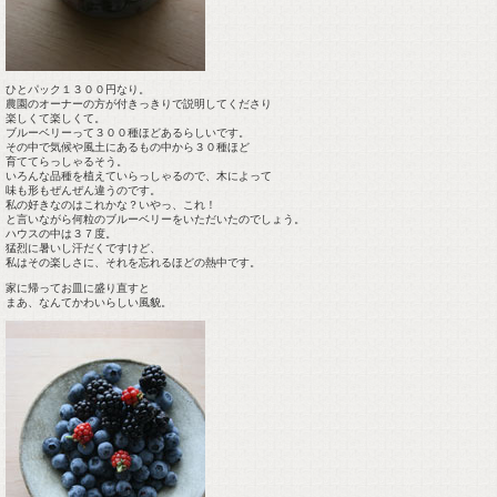
ひとパック１３００円なり。
農園のオーナーの方が付きっきりで説明してくださり
楽しくて楽しくて。
ブルーベリーって３００種ほどあるらしいです。
その中で気候や風土にあるもの中から３０種ほど
育ててらっしゃるそう。
いろんな品種を植えていらっしゃるので、木によって
味も形もぜんぜん違うのです。
私の好きなのはこれかな？いやっ、これ！
と言いながら何粒のブルーベリーをいただいたのでしょう。
ハウスの中は３７度。
猛烈に暑いし汗だくですけど、
私はその楽しさに、それを忘れるほどの熱中です。
家に帰ってお皿に盛り直すと
まあ、なんてかわいらしい風貌。