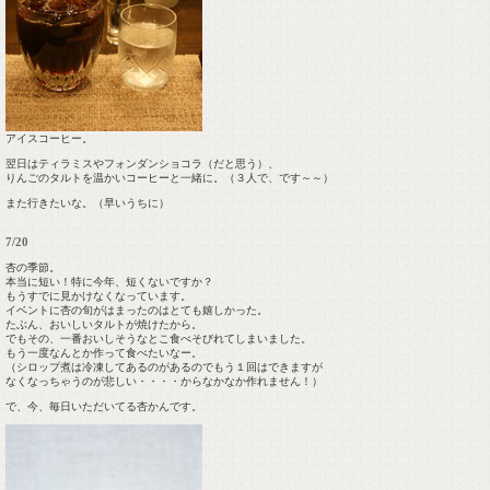
アイスコーヒー。
翌日はティラミスやフォンダンショコラ（だと思う）、
りんごのタルトを温かいコーヒーと一緒に。（３人で、です～～）
また行きたいな。（早いうちに）
7/20
杏の季節。
本当に短い！特に今年、短くないですか？
もうすでに見かけなくなっています。
イベントに杏の旬がはまったのはとても嬉しかった。
たぶん、おいしいタルトが焼けたから。
でもその、一番おいしそうなとこ食べそびれてしまいました。
もう一度なんとか作って食べたいなー。
（シロップ煮は冷凍してあるのがあるのでもう１回はできますが
なくなっちゃうのが悲しい・・・・からなかなか作れません！）
で、今、毎日いただいてる杏かんです。