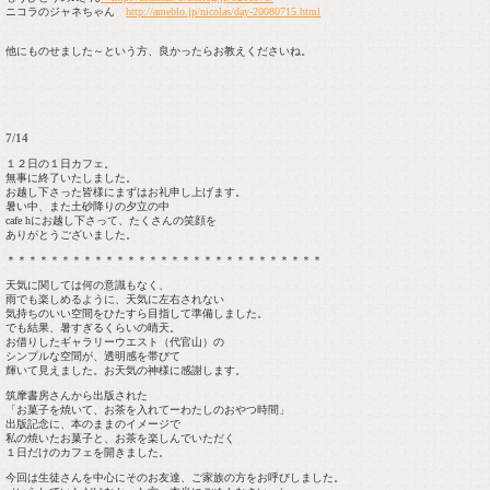
ニコラのジャネちゃん
http://ameblo.jp/nicolas/day-20080715.html
他にものせました～という方、良かったらお教えくださいね。
7/14
１２日の１日カフェ。
無事に終了いたしました。
お越し下さった皆様にまずはお礼申し上げます。
暑い中、また土砂降りの夕立の中
cafe hにお越し下さって、たくさんの笑顔を
ありがとうございました。
＊＊＊＊＊＊＊＊＊＊＊＊＊＊＊＊＊＊＊＊＊＊＊＊＊＊＊＊＊
天気に関しては何の意識もなく、
雨でも楽しめるように、天気に左右されない
気持ちのいい空間をひたすら目指して準備しました。
でも結果、暑すぎるくらいの晴天。
お借りしたギャラリーウエスト（代官山）の
シンプルな空間が、透明感を帯びて
輝いて見えました。お天気の神様に感謝します。
筑摩書房さんから出版された
「お菓子を焼いて、お茶を入れてーわたしのおやつ時間」
出版記念に、本のままのイメージで
私の焼いたお菓子と、お茶を楽しんでいただく
１日だけのカフェを開きました。
今回は生徒さんを中心にそのお友達、ご家族の方をお呼びしました。