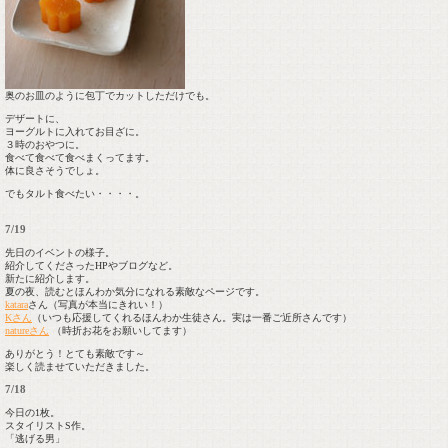
奥のお皿のように包丁でカットしただけでも。
デザートに、
ヨーグルトに入れてお目ざに。
３時のおやつに。
食べて食べて食べまくってます。
体に良さそうでしょ。
でもタルト食べたい・・・・。
7/19
先日のイベントの様子。
紹介してくださったHPやブログなど。
新たに紹介します。
夏の夜、読むとほんわか気分になれる素敵なページです。
katara
さん（写真が本当にきれい！）
Kさん
（いつも応援してくれるほんわか生徒さん。実は一番ご近所さんです）
natureさん
（時折お花をお願いしてます）
ありがとう！とても素敵です～
楽しく読ませていただきました。
7/18
今日の1枚。
スタイリストS作。
「逃げる男」