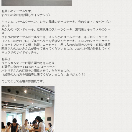
お菓子のテーブルです。
すべての会にほぼ同じラインナップ♪
キッシュ、バームクーヘン、レモン風味のチーズケーキ、杏のタルト、ルバーブの
タルト
みかんのパウンドケーキ、紅茶風味のフルーツケーキ、無花果とキャラメルのケー
キ
ブドウの餡マーブルロールケーキ、メレンゲのロールケーキ、キャロットケーキ
（いちごのかわりに）ブルーベリーを焼き込んだケーキ、メロンのショートケーキ
ショートブレッド２種（抹茶、コーヒー）、差し入れの抹茶カステラ（京都の抹茶
問屋さんのおかみさんが作って送ってくださいました。おかし仲間の仲良しです♪）
キュウリのサイドイッチも。
お茶は
ウェルカムティーに思月園のさえみどり。
お菓子に会わせてkajitaさんのコーヒーと
パトリアさんの紅茶をご用意させていただきました。
（紅茶の入れ方を朝指導に来てくださいました。ありがとう！）
そしてそして会場の雰囲気です。