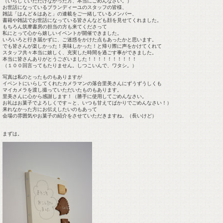
（いらしていただけなかった方、本当にごめんなさい。）
お世話になっているブランディーユのスタッフの皆様、
雑誌「はんど＆はあと」の連載をご一緒しているメンバー、
書籍や雑誌でお世話になっている皆さんなども顔を見せてくれました。
もちろん筑摩書房の担当の方も来てくださって
私にとって心から嬉しいイベントが開催できました。
いろいろと行き届かずに、ご迷惑をかけた点もあったかと思います。
でも皆さんが楽しかった！美味しかった！と帰り際に声をかけてくれて
スタッフ共々本当に嬉しく、充実した時間を過ごす事ができました。
本当に皆さんありがとうございました！！！！！！！！！！
（１００回言ってもたりません。しつこいんで、ワタシ。）
写真は私のとったものもありますが
イベントにいらしてくれたカメラマンの落合里美さんにずうずうしくも
マイカメラを渡し撮っていただいたものもあります。
里美さんに心から感謝します！（勝手に使用してごめんなさい。
お礼はお菓子でよろしくです～と、いつも甘えてばかりでごめんなさい！）
来れなかった方にお伝えしたいのもあって
会場の雰囲気やお菓子の紹介をさせていただきますね。（長いけど）
まずは。