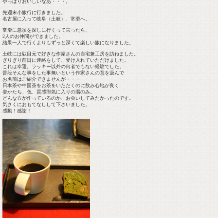
やっぱりおいしいなあ・・・。
先週末小旅行に行きました。
名古屋に入って岐阜（土岐）、常滑へ。
常滑に急須を探しに行くって言ったら、
2人のお仲間ができました。
結果一人で行くよりもずっと深くて楽しい旅になりました。
土岐には駄目元で好きな作家さんの自宅兼工房を訪ねました。
ぎりぎり前日に連絡をして、受け入れていただけました。
これは幸運。ラッキー以外の何者でもない経験でした。
普段そんな事をした事無いという作家さんの意を汲んで
お名前はご紹介できませんが・・・
日本茶や中国茶をお茶をいただくのに飲み心地が良く
姿かたち、色、質感御気に入りの湯のみ。
どんな方が作っているのか、お会いしてみたかったのです。
気さくにおもてなしして下さいました。
感動！感謝！