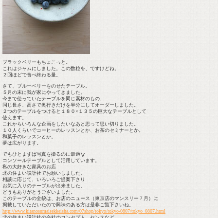
ブラックベリーもちょこっと。
これはジャムにしました。この数粒を、ですけどね。
２回ほどで食べ終わる量。
さて、ブルーベリーをのせたテーブル。
５月の末に我が家にやってきました。
今まで使っていたテーブルを同じ素材のもの、
同じ長さ、高さで奥行きだけを半分にしてオーダーしました。
２つのテーブルをつけると１８０×１３５の巨大なテーブルとして
使えます。
これからいろんな企画をしたいなあと思って思い切りました。
１０人くらいでコーヒーのレッスンとか、お茶のセミナーとか。
和菓子のレッスンとか。
夢は広がります。
でもひとまずは写真を撮るのに最適な
コンソールテーブルとして活用しています。
私の大好きな家具のお店
北の住まい設計社でお願いしました。
相談に応じて、いろいろご提案下さり
お気に入りのテーブルが出来ました。
どうもありがとうございました。
このテーブルの全貌は、お店のニュース（東京店のマンスリー７月）に
掲載していただいたので興味のある方は是非ご覧下さいね。
http://www.kitanosumaisekkeisha.com/07shop/tokyo/tokyo-0807/tokyo_0807.html
北の住まい設計社の会社のコンセプト、センスなど