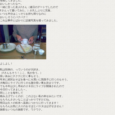
堪能してきました。
おいしかったなー。
一緒に言った友人Fさん（連日のデートでしたので
Fさんって書いてみた。）が久しぶりに完食。
いつも半分はこっそりお持ち帰りなのに
おいしそうにパクパク！
これは事件とばかりに証拠写真を撮ってみました。
よしよし！
私は恒例の、っていうのが大好き。
（Fさんもそう！ここ、気が合う。）
長い休みにチクテに行く事もそう。
年末に絶対おそばを食べに＆買いに我孫子に行くのもそう。
大晦日にライブに行くのも随分長い事お決まりです。
でも今年は少し早めの２８日にライブが開催されたので
今日行ってきました～。
同じことを毎年して
積み上げていくのが、この上ない私の幸せみたいです。
もちろんささいなことばっかりですけどね。
明日は久々の松本へ温泉につかりに行ってきます！
もちろんお気に入りのおそばとパスタははずせません！
旅館もいつもの旅館です。ワクワク。