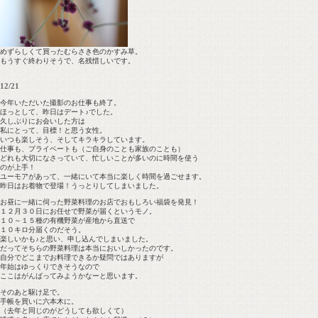
めずらしくて買ったむらさき色のかすみ草。
もうすぐ終わりそうで、名残惜しいです。
12/21
今年いただいた撮影のお仕事も終了。
ほっとして、昨日はデート♪でした。
久しぶりにお会いした方は
私にとって、目標！と思う女性。
いつも楽しそう、そしてキラキラしています。
仕事も、プライベートも（ご自身のことも家族のことも）
どれも大切になさっていて、忙しいことが多いのに時間を使う
のが上手！
ユーモアがあって、一緒にいて本当に楽しく時間を過ごせます。
昨日はお着物で登場！うっとりしてしまいました。
お昼に一緒に伺った野菜料理のお店でおもしろい福袋を発見！
１２月３０日にお任せで野菜が届くというモノ。
１０～１５種の有機野菜が産地から直送で
１０キロ分届くのだそう。
楽しいかも♪と思い、申し込んでしまいました。
だってそちらの野菜料理は本当においしかったのです。
自分でどこまでお料理できるか疑問ではありますが
年始はゆっくりできそうなので
ここはがんばってみようかなーと思います。
そのあと駆け足で。
手帳を買いに六本木に。
（去年と同じのがどうしても欲しくて）