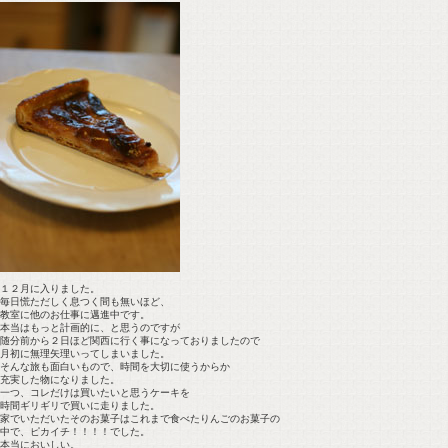
１２月に入りました。
毎日慌ただしく息つく間も無いほど、
教室に他のお仕事に邁進中です。
本当はもっと計画的に、と思うのですが
随分前から２日ほど関西に行く事になっておりましたので
月初に無理矢理いってしまいました。
そんな旅も面白いもので、時間を大切に使うからか
充実した物になりました。
一つ、コレだけは買いたいと思うケーキを
時間ギリギリで買いに走りました。
家でいただいたそのお菓子はこれまで食べたりんごのお菓子の
中で、ピカイチ！！！！でした。
本当においしい。