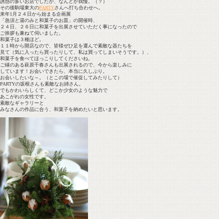
誘惑の多いお店でしたが、なんとか我慢。（？）
その後駒場東大の
PARTY
さんへ打ち合わせへ。
来年1月２４日から始まる企画展
「急須と湯のみと和菓子のお皿」の開催時、
２４日、２６日に和菓子を出展させていただく事になったので
ご挨拶も兼ねて伺いました。
和菓子は３種ほど。
１１時から開店なので、皆様ぜひ足を運んで素敵な器たちを
見て（気に入ったら買ったりして、私は買ってしまいそうです。）、
和菓子を食べてほっこりしてくださいね。
ご縁のある萩原千春さんも出展されるので、今から楽しみに
しています！お会いできたら、本当に久しぶり。
お会いしたいな～。（とこの場で催促してみたりして）
PARTYの坂根さんも素敵なお姉さん。
でもかわいらしくて、どこか少女のような魅力で
あこがれの女性です。
素敵なギャラリーと
みなさんの作品に合う、和菓子を納めたいと思います。