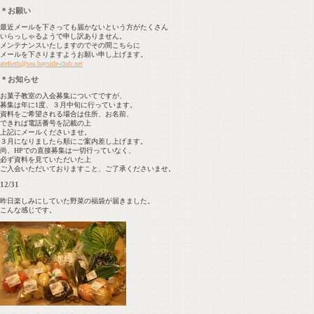
＊お願い
最近メールを下さっても届かないという方がたくさん
いらっしゃるようで申し訳ありません。
メンテナンスいたしますのでその間こちらに
メールを下さりますようお願い申し上げます。
atelierh@sea.bayside-club.net
＊お知らせ
お菓子教室の入会募集についてですが、
募集は年に1度、３月中旬に行っています。
資料をご希望される場合は住所、お名前、
できれば電話番号を記載の上
上記にメールくださいませ。
３月になりましたら順にご案内差し上げます。
尚、HPでの直接募集は一切行っていなく、
必ず資料を見ていただいた上
ご入会いただいておりますこと、ご了承くださいませ。
12/31
昨日楽しみにしていた野菜の福袋が届きました。
こんな感じです。