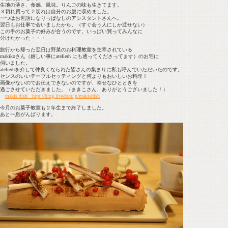
生地の薄さ、食感、風味。りんごの味も生きてます。
３切れ買って２切れは自分のお腹に収めました。
一つはお世話になりっぱなしのアシスタントさんへ。
翌日もお仕事で会いましたから。（すぐ会う人にしか渡せない）
この手のお菓子の好みが合うのです。いっぱい買ってみんなに
分けたかった・・・
旅行から帰った翌日は野菜のお料理教室を主宰されている
makikoさん（嬉しい事にatelierh にも通ってくださってます）のお宅に
伺いました。
atelierhを介して仲良くなられた皆さんの集まりに私も呼んでいただいたのです。
センスのいいテーブルセッティングと何よりもおいしいお料理！
画像がないのでお伝えできないのですが、幸せなひとときを
過ごさせていただきました。（まきこさん、ありがとうございました！）
makis dish http://blog.livedoor.jp/makisdish
今月のお菓子教室も２年生まで終了しました。
あと一息がんばります。