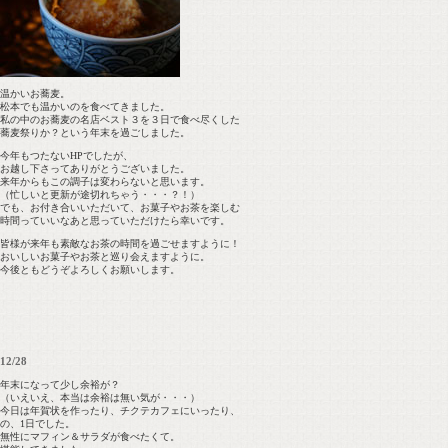
温かいお蕎麦。
松本でも温かいのを食べてきました。
私の中のお蕎麦の名店ベスト３を３日で食べ尽くした
蕎麦祭りか？という年末を過ごしました。
今年もつたないHPでしたが、
お越し下さってありがとうございました。
来年からもこの調子は変わらないと思います。
（忙しいと更新が途切れちゃう・・・？！）
でも、お付き合いいただいて、お菓子やお茶を楽しむ
時間っていいなあと思っていただけたら幸いです。
皆様が来年も素敵なお茶の時間を過ごせますように！
おいしいお菓子やお茶と巡り会えますように。
今後ともどうぞよろしくお願いします。
12/28
年末になって少し余裕が？
（いえいえ、本当は余裕は無い気が・・・）
今日は年賀状を作ったり、チクテカフェにいったり、
の、1日でした。
無性にマフィン＆サラダが食べたくて。