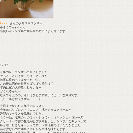
katara
さんのクリスマスツリー。
小さくてかわいい。
色使いがシンプルで我が家の窓辺によく合います。
12/17
今年のレッスンすべて終了しました。
やっと、というか、もう、というか・・・
無事に終わってよかったです。
この後は溜めた仕事をばんばん片付けて
年内に家の大掃除もしたいなー
どうなるかなー
なんて考えつつ、今日はひとまず餃子にビールな気分です。
（ビールは控えますが・・・）
今日まで続いた３年生のレッスン。
今年はパリブレスト（ココア生地とチョコクリームと
洋梨のキャラメル風味）でした。
もう一品、塩味のものはキッシュです。（キッシュ・ロレーヌ）
クリーミーで卵の生地がとびきりおいしいシンプルなキッシュで
私が唯一好きなキッシュです。（実は外ではいただきません）
具が少ないので本当に滑らかな生地を味わえます。
全粒粉のパイ生地も薄く敷いているから食べやすいしおいしい！