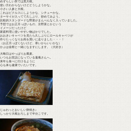
めずらしい所では黒大根。
使い方わからないけどどうしようかな。
小さい人参と大根。
これはピクルスにしようかな、シチューかな。
ターサイが入ってて久しぶり、炒めてみよう。
比較的スタンダードな野菜がまんべんなく入っていました。
予想ではお正月っぽいもの、京野菜とかという
イメージだったけど
家庭料理に使いやすい物ばかりでした。
おおきいキャベツを見たら久しぶりにロールキャベツが
作りたっくなりお肉を買いに走りました・・・！
（お正月っぽくないけど、寒いからいいかな）
かぶは金柑と一緒になますにします。（大好き）
大晦日はやっぱりお蕎麦。
いつもお世話になっている蓬庵さんへ。
来年も食べに行けるように
心も体も健康でいたいです。
じゅわっとおいしい卵焼き♪
しっかり大根おろしまで半分こです。