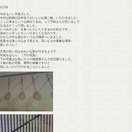
12/26
今日もいい天気でした。
今日は恒例の忘年会でおいしいお昼ご飯、いただきました。
ここに来るといつも晴れてるね、って千秋さんが言いまして
なるほど！って思いました。
いつものこれ、を食べたりしたりするのが好きです。
決めたらずっとそこへ行きたくなるのです。
だから今年も迷わすいつもの場所へいきました。
見渡せば遠くの山まで見える、高いビルの素敵な場所♪
楽しかった！
天気の良い日はきれいな影ができるようで
写真をぱちり。（下の写真）
下の写真はお気に入りの雑貨屋さんで先日撮りました。
２枚の影の写真、携帯の画像ですけど
気に入ったのでのせることにしました。