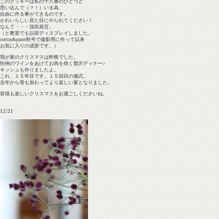
このクッキーは私の十八番のひとつと
思い込んで（？！）いる為、
自由に作る事ができるのです。
かわいらしい見た目にやられてください！
なんて・・・強気発言。
（と教室でも以前ディスプレイしました。
cotton&paint秋号で撮影用に作って以来
お気に入りの成形です。）
我が家のクリスマスは昨晩でした。
恒例のワインをあけてお肉を焼く贅沢ディナー♪
キッシュも作りましたよ。
これ、１５年目です。１５回目の儀式。
去年から母も加わってより楽しい宴となりました。
皆様も楽しいクリスマスをお過ごしくださいね。
12/21